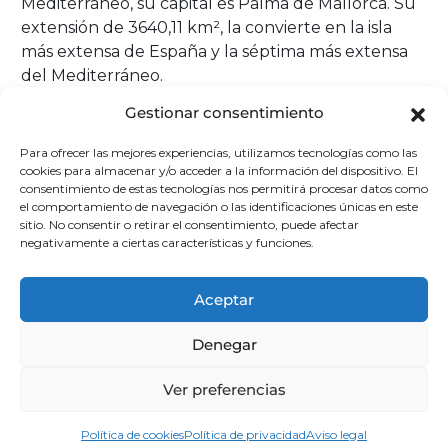
Mediterráneo, su capital es Palma de Mallorca. Su
extensión de 3640,11 km², la convierte en la isla
más extensa de España y la séptima más extensa
del Mediterráneo.
Gestionar consentimiento
El pintor y escritor Santiago Rusiñol bautizó en
1922 a Mallorca como la «isla de la calma». La
Para ofrecer las mejores experiencias, utilizamos tecnologías como las
mayor de las islas Baleares tiene la virtud de
cookies para almacenar y/o acceder a la información del dispositivo. El
consentimiento de estas tecnologías nos permitirá procesar datos como
preservar lugares donde el tiempo parece
el comportamiento de navegación o las identificaciones únicas en este
detenido y donde se vive de manera sosegada.
sitio. No consentir o retirar el consentimiento, puede afectar
negativamente a ciertas características y funciones.
El viaje a
Mallorca
puede comenzar con su alegre
capital, Palma, y continuar por los pueblos
Aceptar
Valldemosa o Sóller. El clima suave siempre está
presente y en cualquiera de sus rincones el estilo
Denegar
de vida y la gastronomía puramente
mediterráneos acompañan al viajero.
Ver preferencias
El clima mallorquín es típicamente mediterráneo,
Política de cookies
Política de privacidad
Aviso legal