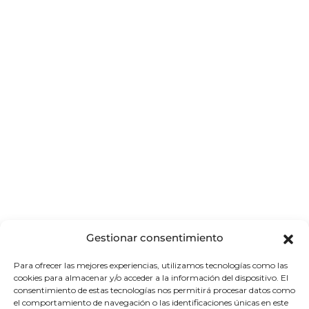
Gestionar consentimiento
Centro mundial del arte, la moda, la
Para ofrecer las mejores experiencias, utilizamos tecnologías como las
cookies para almacenar y/o acceder a la información del dispositivo. El
gastronomía y la cultura.
consentimiento de estas tecnologías nos permitirá procesar datos como
el comportamiento de navegación o las identificaciones únicas en este