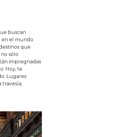
 que buscan
ar en el mundo
 destinos que
 no sólo
stán impregnadas
o. Hoy, te
do. Lugares
 travesía.