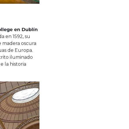
ollege en Dublín
da en 1592, su
de madera oscura
uas de Europa.
rito iluminado
 la historia