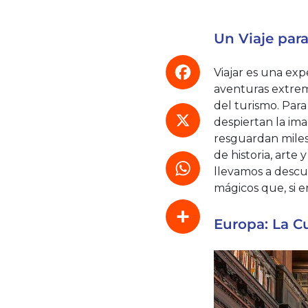
Un Viaje para
Viajar es una ex
aventuras extrem
del turismo. Para
Facebook
despiertan la ima
resguardan mile
de historia, arte 
X
llevamos a descu
mágicos que, si e
WhatsApp
Europa: La C
Compartir