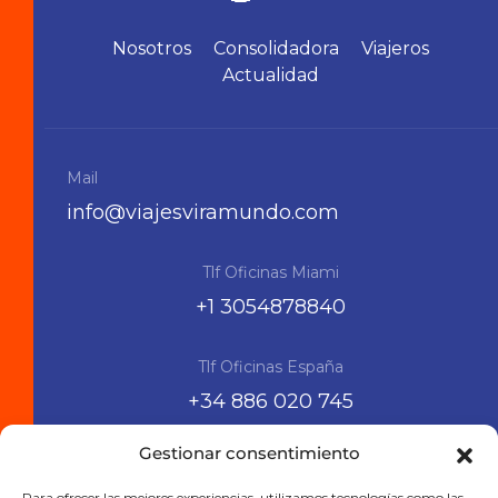
Nosotros
Consolidadora
Viajeros
Actualidad
Mail
info@viajesviramundo.com
Tlf Oficinas Miami
+1 3054878840
Tlf Oficinas España
+34 886 020 745
Gestionar consentimiento
Siguenos en las RRSS
Para ofrecer las mejores experiencias, utilizamos tecnologías como las