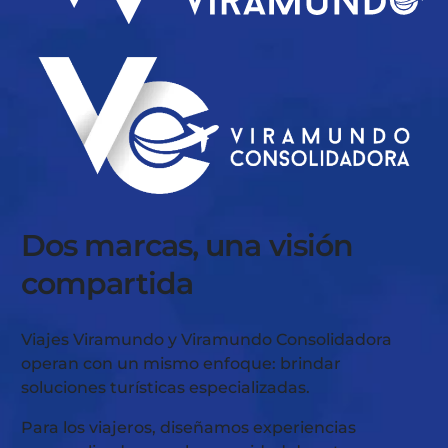
Dos marcas, una visión
compartida
Viajes Viramundo y Viramundo Consolidadora
operan con un mismo enfoque: brindar
soluciones turísticas especializadas.
Para los viajeros, diseñamos experiencias