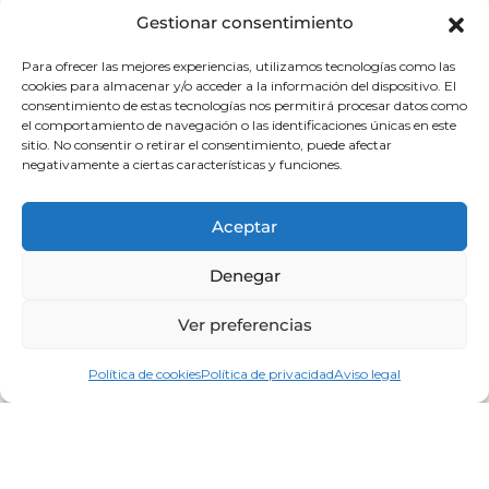
Gestionar consentimiento
La capital del país Vasco tiene mucho
Para ofrecer las mejores experiencias, utilizamos tecnologías como las
que ofrecer a sus visitantes. Es una
cookies para almacenar y/o acceder a la información del dispositivo. El
consentimiento de estas tecnologías nos permitirá procesar datos como
ciudad de amplia cultura e identidad,
el comportamiento de navegación o las identificaciones únicas en este
sitio. No consentir o retirar el consentimiento, puede afectar
ejemplar por sus transformaciones
negativamente a ciertas características y funciones.
urbanísticas que le han valido
Aceptar
múltiples premios internacionales.
Denegar
Lugares de interés:
Ver preferencias
Puente de la Merced
. En 1937 se rehizo este
puente sobre el primitivo que Ernesto Hoffmeyer
Política de cookies
Política de privacidad
Aviso legal
construyera en 1883.
Iglesia de la Merced.
Antiguo edificio conventual
de San José de La Naja, construido en 1675 para