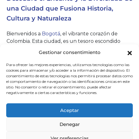
una Ciudad que Fusiona Historia,
Cultura y Naturaleza
Bienvenidos a
Bogotá
, el vibrante corazón de
Colombia. Esta ciudad, es un tesoro escondido
lleno de historia, cultura y belleza natural. Bogotá,
Gestionar consentimiento
situada a una altitud de 2.640 metros, ofrece una
combinación única de tradición y modernidad,
Para ofrecer las mejores experiencias, utilizamos tecnologías como las
convirtiéndola en un destino imperdible para
cookies para almacenar y/o acceder a la información del dispositivo. El
consentimiento de estas tecnologías nos permitirá procesar datos como
cualquier viajero en busca de una experiencia
el comportamiento de navegación o las identificaciones únicas en este
auténtica y emocionante.
sitio. No consentir o retirar el consentimiento, puede afectar
negativamente a ciertas características y funciones.
Historia y Cultura
Aceptar
La Candelaria: El Alma Colonial de
Denegar
Bogotá
Ver preferencias