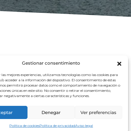
Gestionar consentimiento
r las mejores experiencias, utilizamos tecnologías como las cookies para
o acceder a la información del dispositivo. El consentimiento de estas
 nos permitirá procesar datos como el comportamiento de navegación o
rte de España,
caciones únicas en este sitio. No consentir o retirar el consentimiento,
ar negativamente a ciertas características y funciones.
e ver el
ceptar
Denegar
Ver preferencias
uncionamiento más
Política de cookies
Política de privacidad
Aviso legal