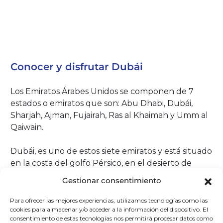
Conocer y disfrutar Dubái
Los Emiratos Árabes Unidos se componen de 7
estados o emiratos que son: Abu Dhabi, Dubái,
Sharjah, Ajman, Fujairah, Ras al Khaimah y Umm al
Qaiwain.
Dubái, es uno de estos siete emiratos y está situado
en la costa del golfo Pérsico, en el desierto de
Arabia, y limita al sur con el emirato de Abu Dabi,
Gestionar consentimiento
con el de Sharjah por el noreste y, a través del
exclave de Hatta, con el Sultanato de Omán por el
Para ofrecer las mejores experiencias, utilizamos tecnologías como las
cookies para almacenar y/o acceder a la información del dispositivo. El
sureste y con los emiratos de Ajman por el oeste y
consentimiento de estas tecnologías nos permitirá procesar datos como
Ras al-Khaimah por el norte.