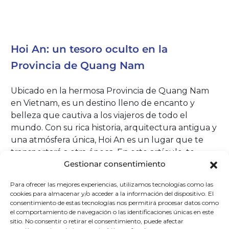
Hoi An: un tesoro oculto en la
Provincia de Quang Nam
Ubicado en la hermosa Provincia de Quang Nam
en Vietnam, es un destino lleno de encanto y
belleza que cautiva a los viajeros de todo el
mundo. Con su rica historia, arquitectura antigua y
una atmósfera única, Hoi An es un lugar que te
transportará a otra época. En este artículo, te
Gestionar consentimiento
invitamos a descubrir los tesoros ocultos de Hoi An
y a sumergirte en su mágica atmósfera. Prepárate
Para ofrecer las mejores experiencias, utilizamos tecnologías como las
para un viaje inolvidable.
cookies para almacenar y/o acceder a la información del dispositivo. El
consentimiento de estas tecnologías nos permitirá procesar datos como
el comportamiento de navegación o las identificaciones únicas en este
Hoi An tiene una historia rica y fascinante que se
sitio. No consentir o retirar el consentimiento, puede afectar
remonta a más de mil años. Durante gran parte de