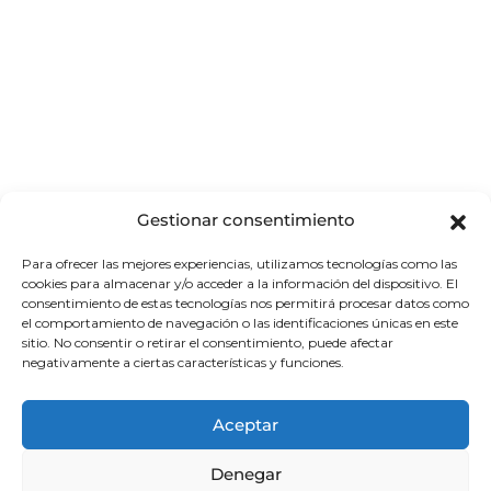
Gestionar consentimiento
Para ofrecer las mejores experiencias, utilizamos tecnologías como las
cookies para almacenar y/o acceder a la información del dispositivo. El
consentimiento de estas tecnologías nos permitirá procesar datos como
Krabi, llena de archipiélagos y
el comportamiento de navegación o las identificaciones únicas en este
sitio. No consentir o retirar el consentimiento, puede afectar
recónditas bahías, con grandes islotes
negativamente a ciertas características y funciones.
emergiendo del mar, cuenta con
múltiples opciones para practicar
Aceptar
deportes de aventura como rafting,
Denegar