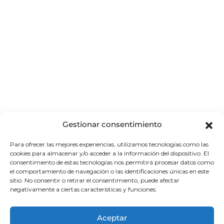
Gestionar consentimiento
Para ofrecer las mejores experiencias, utilizamos tecnologías como las
Kuala Lumpur, mundialmente
cookies para almacenar y/o acceder a la información del dispositivo. El
conocida por, ser el lugar donde se
consentimiento de estas tecnologías nos permitirá procesar datos como
el comportamiento de navegación o las identificaciones únicas en este
encuentran las Torres Petronas,
sitio. No consentir o retirar el consentimiento, puede afectar
negativamente a ciertas características y funciones.
además de su comercio, la
gastronomía y la arquitectura colonial.
Aceptar