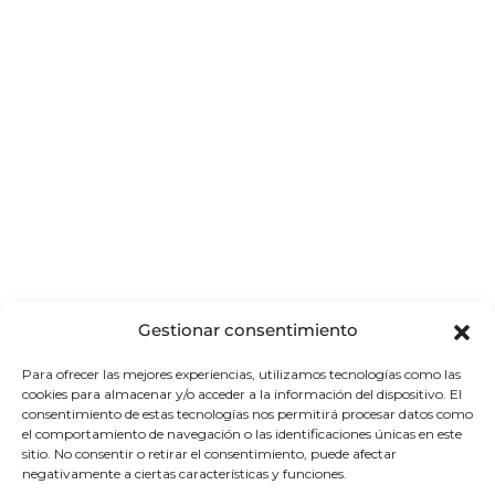
Gestionar consentimiento
Panamá, ubicado en el istmo que une
Para ofrecer las mejores experiencias, utilizamos tecnologías como las
cookies para almacenar y/o acceder a la información del dispositivo. El
América Central y América del Sur.
consentimiento de estas tecnologías nos permitirá procesar datos como
el comportamiento de navegación o las identificaciones únicas en este
sitio. No consentir o retirar el consentimiento, puede afectar
El Canal de Panamá, un famoso hito de la
negativamente a ciertas características y funciones.
ingeniería humana, atraviesa su centro y une los