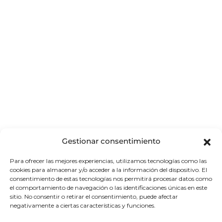
Gestionar consentimiento
Para ofrecer las mejores experiencias, utilizamos tecnologías como las
cookies para almacenar y/o acceder a la información del dispositivo. El
consentimiento de estas tecnologías nos permitirá procesar datos como
Phuket es la isla más grande de
el comportamiento de navegación o las identificaciones únicas en este
Tailandia, situada en el mar de
sitio. No consentir o retirar el consentimiento, puede afectar
negativamente a ciertas características y funciones.
Andamán, al oeste de la península de