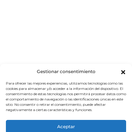
Gestionar consentimiento
Para ofrecer las mejores experiencias, utilizamos tecnologías como las
Río de Janeiro, la “Ciudad Maravillosa”,
cookies para almacenar y/o acceder a la información del dispositivo. El
consentimiento de estas tecnologías nos permitirá procesar datos como
con la playa Copacabana, el Pan de
el comportamiento de navegación o las identificaciones únicas en este
Azúcar, la estatua del Cristo Redentor y
sitio. No consentir o retirar el consentimiento, puede afectar
negativamente a ciertas características y funciones.
su famoso Carnaval.
Aceptar
Ciudad costera de Brasil, conocida por sus playas