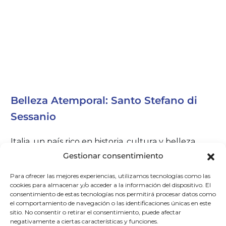
Belleza Atemporal: Santo Stefano di
Sessanio
Italia, un país rico en historia, cultura y belleza
natural, es conocido por sus encantadoras
Gestionar consentimiento
ciudades y pueblos que parecen haberse
Para ofrecer las mejores experiencias, utilizamos tecnologías como las
detenido en el tiempo. Uno de esos tesoros
cookies para almacenar y/o acceder a la información del dispositivo. El
escondidos es
Santo Stefano di Sessanio
, una joya
consentimiento de estas tecnologías nos permitirá procesar datos como
arquitectónica anidada en las montañas de la
el comportamiento de navegación o las identificaciones únicas en este
sitio. No consentir o retirar el consentimiento, puede afectar
región de Abruzos. Este pintoresco pueblo ofrece
negativamente a ciertas características y funciones.