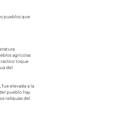
ales pueblos que
peratura
eblos agrícolas
tractivo toque
tua del
, fue elevada a la
 del pueblo hay
s reliquias del