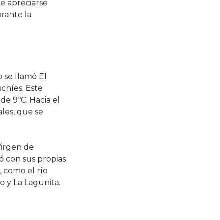
e apreciarse
urante la
 se llamó El
chíes. Este
de 9ºC. Hacia el
ales, que se
Virgen de
ó con sus propias
, como el río
yo y La Lagunita.