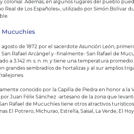
 y colonial. Además, en algunos lugares del pueblo pued
o Real de Los Españoles», utilizado por Simón Bolívar d
ble.
e Mucuchíes
 agosto de 1872 por el sacerdote Asunción León, primero
o San Rafael Arcángel y -finalmente- San Rafael de Mucu
do a 3.142 m. s. n. m. y tiene una temperatura promedio 
n grandes sembradíos de hortalizas y al sur amplios trig
railejones.
mente conocido por la Capilla de Piedra en honor a la 
or Juan Félix Sánchez -artesano de la zona que levant
San Rafael de Mucuchíes tiene otros atractivos turísticos
as El Potrero, Michurao, Estrella, Saisal, La Verde, El Ho