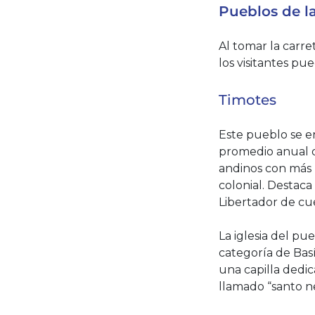
Pueblos de la
Al tomar la carre
los visitantes pu
Timotes
Este pueblo se e
promedio anual d
andinos con más 
colonial. Destaca
Libertador de cu
La iglesia del pu
categoría de Bas
una capilla dedi
llamado “santo n