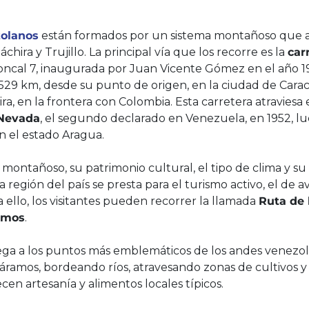
olanos
están formados por un sistema montañoso que a
chira y Trujillo. La principal vía que los recorre es la
car
roncal 7, inaugurada por Juan Vicente Gómez en el año 1
1529 km, desde su punto de origen, en la ciudad de Carac
ra, en la frontera con Colombia. Esta carretera atraviesa 
 Nevada
, el segundo declarado en Venezuela, en 1952, l
en el estado Aragua.
montañoso, su patrimonio cultural, el tipo de clima y su
a región del país se presta para el turismo activo, el de a
 ello, los visitantes pueden recorrer la llamada
Ruta de 
amos
.
lega a los puntos más emblemáticos de los andes venezol
áramos, bordeando ríos, atravesando zonas de cultivos y 
en artesanía y alimentos locales típicos.