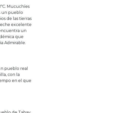
11ºC. Mucuchíes
Es un pueblo
os de las tierras
 leche excelente
e encuentra un
endémica que
ña Admirable.
un pueblo real
la, con la
tiempo en el que
pueblo de Tabay