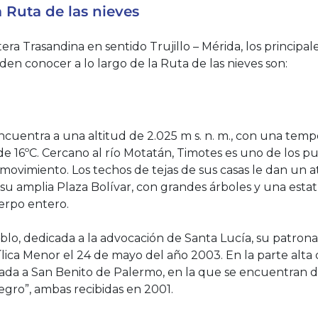
 Ruta de las nieves
tera Trasandina en sentido Trujillo – Mérida, los princip
eden conocer a lo largo de la Ruta de las nieves son:
ncuentra a una altitud de 2.025 m s. n. m., con una tem
e 16ºC. Cercano al río Motatán, Timotes es uno de los pu
movimiento. Los techos de tejas de sus casas le dan un a
 su amplia Plaza Bolívar, con grandes árboles y una esta
erpo entero.
eblo, dedicada a la advocación de Santa Lucía, su patrona
ílica Menor el 24 de mayo del año 2003. En la parte alta
cada a San Benito de Palermo, en la que se encuentran do
egro”, ambas recibidas en 2001.