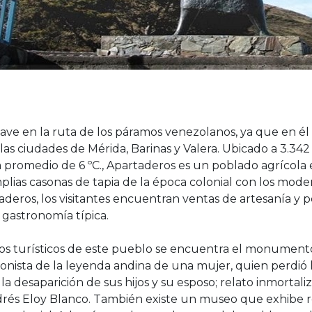
lave en la ruta de los páramos venezolanos, ya que en él
 las ciudades de Mérida, Barinas y Valera. Ubicado a 3.342 
promedio de 6 ºC., Apartaderos es un poblado agrícola 
plias casonas de tapia de la época colonial con los mode
taderos, los visitantes encuentran ventas de artesanía y
 gastronomía típica.
ivos turísticos de este pueblo se encuentra el monumento
gonista de la leyenda andina de una mujer, quien perdió
a desaparición de sus hijos y su esposo; relato inmortal
rés Eloy Blanco. También existe un museo que exhibe 