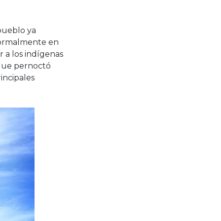
 pueblo ya
 formalmente en
 a los indígenas
 que pernoctó
rincipales