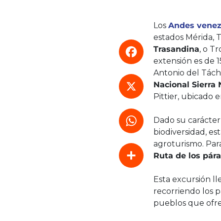
Los
Andes venez
estados Mérida, Tá
Trasandina
, o T
extensión es de 
Antonio del Táchi
Nacional Sierra
Facebook
Pittier, ubicado 
Dado su carácter 
X
biodiversidad, est
agroturismo. Para
WhatsApp
Ruta de los pár
Esta excursión l
Compartir
recorriendo los p
pueblos que ofrec