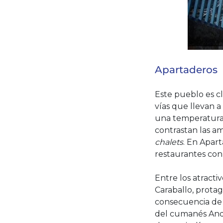
Apartaderos
Este pueblo es c
vías que llevan a
una temperatura 
contrastan las am
chalets
. En Apar
restaurantes con
Entre los atract
Caraballo, prota
consecuencia de l
del cumanés And