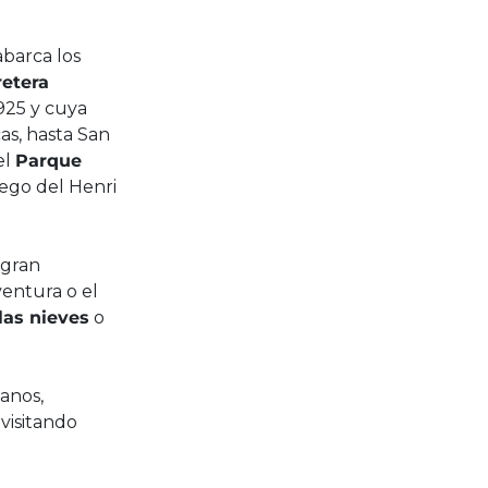
barca los
retera
925 y cuya
as, hasta San
el
Parque
uego del Henri
 gran
ventura o el
las nieves
o
anos,
visitando