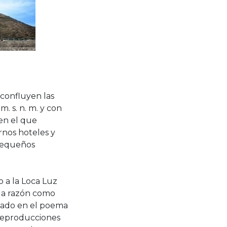
 confluyen las
m. s. n. m. y con
en el que
rnos hoteles y
 pequeños
 a la Loca Luz
 la razón como
izado en el poema
reproducciones