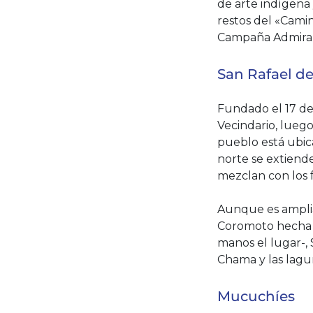
de arte indígena
restos del «Camin
Campaña Admira
San Rafael d
Fundado el 17 de
Vecindario, lueg
pueblo está ubica
norte se extiende
mezclan con los f
Aunque es amplia
Coromoto hecha p
manos el lugar-, 
Chama y las lagun
Mucuchíes