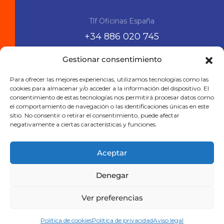
Tlf Oficinas España
+34 886 020 745
Gestionar consentimiento
Siguenos en las RRSS
Para ofrecer las mejores experiencias, utilizamos tecnologías como las
cookies para almacenar y/o acceder a la información del dispositivo. El
consentimiento de estas tecnologías nos permitirá procesar datos como
el comportamiento de navegación o las identificaciones únicas en este
sitio. No consentir o retirar el consentimiento, puede afectar
negativamente a ciertas características y funciones.
Aceptar
Denegar
Aviso legal
Política de privacidad
Política de cookies
Ver preferencias
Viajes Viramundo 2025
Política de cookies
Política de privacidad
Aviso legal