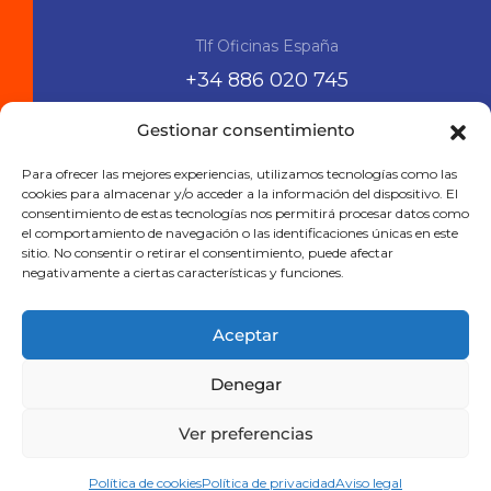
Tlf Oficinas España
+34 886 020 745
Gestionar consentimiento
Siguenos en las RRSS
Para ofrecer las mejores experiencias, utilizamos tecnologías como las
cookies para almacenar y/o acceder a la información del dispositivo. El
consentimiento de estas tecnologías nos permitirá procesar datos como
el comportamiento de navegación o las identificaciones únicas en este
sitio. No consentir o retirar el consentimiento, puede afectar
negativamente a ciertas características y funciones.
Aceptar
Denegar
Aviso legal
Política de privacidad
Política de cookies
Ver preferencias
Viajes Viramundo 2025
Política de cookies
Política de privacidad
Aviso legal