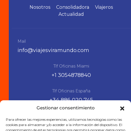
Nosotros
Consolidadora
Viajeros
Actualidad
Mail
info@viajesviramundo.com
Tlf Oficinas Miami
+1 3054878840
Tlf Oficinas España
+34 886 020 745
Gestionar consentimiento
Siguenos en las RRSS
Para ofrecer las mejores experiencias, utilizamos tecnologías como las
cookies para almacenar y/o acceder a la información del dispositivo. El
consentimiento de estas tecnologías nos permitirá procesar datos como