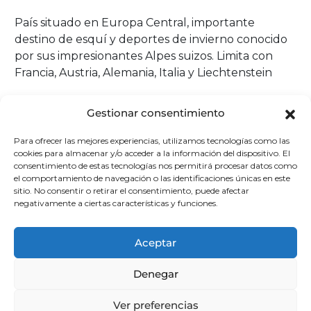
País situado en Europa Central, importante
destino de esquí y deportes de invierno conocido
por sus impresionantes Alpes suizos. Limita con
Francia, Austria, Alemania, Italia y Liechtenstein
Se caracteriza diplomáticamente por su política de
Gestionar consentimiento
relaciones exteriores neutral, sin haber participado
activamente en ningún conflicto internacional
Para ofrecer las mejores experiencias, utilizamos tecnologías como las
cookies para almacenar y/o acceder a la información del dispositivo. El
desde 1815.
consentimiento de estas tecnologías nos permitirá procesar datos como
el comportamiento de navegación o las identificaciones únicas en este
Es uno de los países más desarrollados del mundo.
sitio. No consentir o retirar el consentimiento, puede afectar
negativamente a ciertas características y funciones.
Por su política de neutralidad, el país alberga gran
cantidad de inmigrantes provenientes de naciones
de varios continentes, por lo que es considerado
Aceptar
como uno de los países europeos con mayor
diversidad cultural.
Denegar
Ver preferencias
Además, es sede de importantes organizaciones