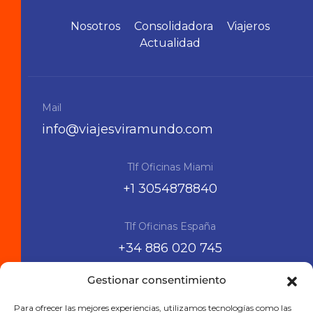
Nosotros
Consolidadora
Viajeros
Actualidad
Mail
info@viajesviramundo.com
Tlf Oficinas Miami
+1 3054878840
Tlf Oficinas España
+34 886 020 745
Gestionar consentimiento
Siguenos en las RRSS
Para ofrecer las mejores experiencias, utilizamos tecnologías como las