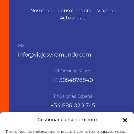
Nosotros
Consolidadora
Viajeros
Actualidad
Mail
info@viajesviramundo.com
Tlf Oficinas Miami
+1 3054878840
Tlf Oficinas España
+34 886 020 745
Gestionar consentimiento
Siguenos en las RRSS
Para ofrecer las mejores experiencias, utilizamos tecnologías como las