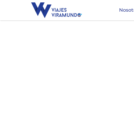
Nosot
E