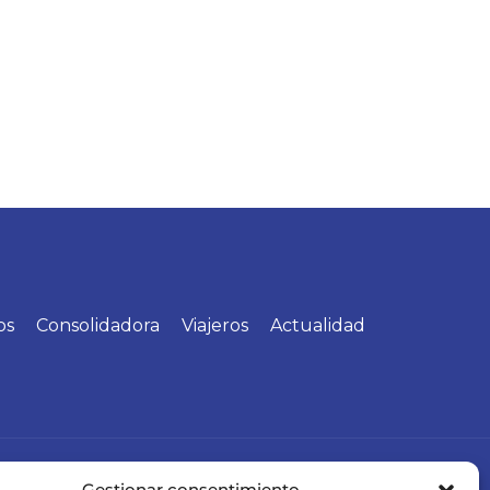
os
Consolidadora
Viajeros
Actualidad
Siguenos en las RRSS
Gestionar consentimiento